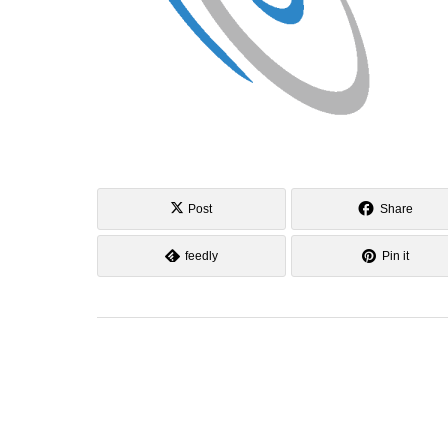
Post
Share
feedly
Pin it