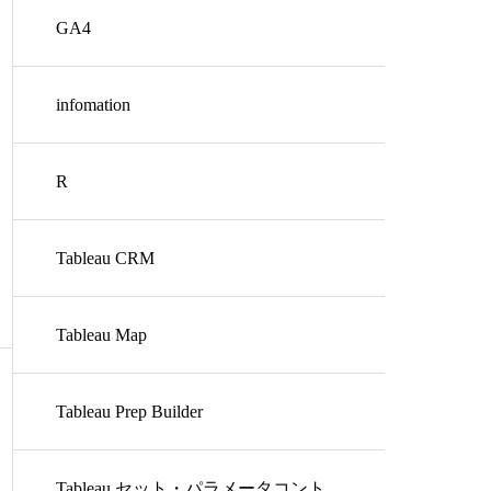
GA4
infomation
R
Tableau CRM
Tableau Map
Tableau Prep Builder
Tableau セット・パラメータコント