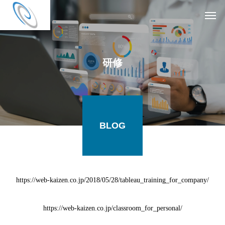
研修
BLOG
https://web-kaizen.co.jp/2018/05/28/tableau_training_for_company/
https://web-kaizen.co.jp/classroom_for_personal/