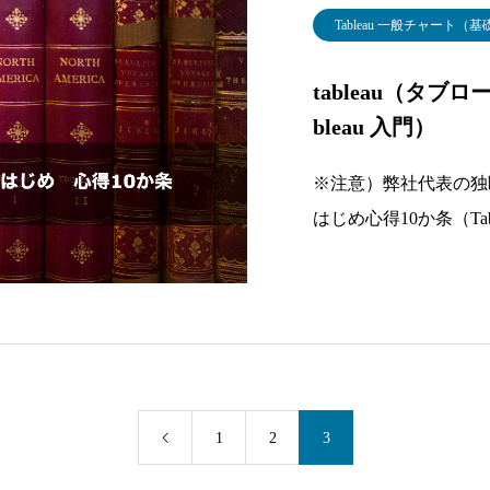
Tableau 一般チャート（基
tableau（タブ
bleau 入門）
※注意）弊社代表の独断
はじめ心得10か条（Ta
ろ！ 表示形式は使っ
に考えろ！ 不要なデ
1
2
3