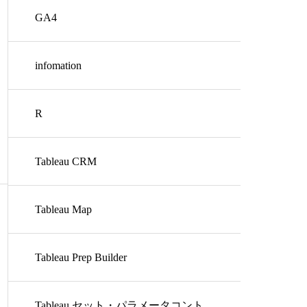
GA4
infomation
R
Tableau CRM
Tableau Map
Tableau Prep Builder
Tableau セット・パラメータコント