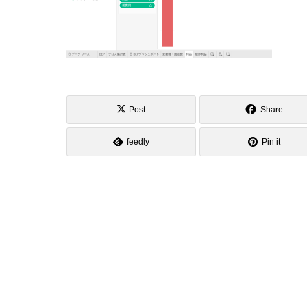
Post
Share
feedly
Pin it