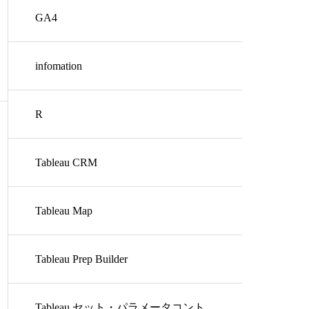
GA4
infomation
R
Tableau CRM
Tableau Map
Tableau Prep Builder
Tableau セット・パラメータコント