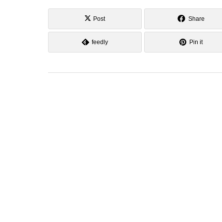
Post
Share
feedly
Pin it