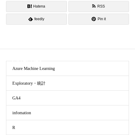
Hatena
RSS
feedly
Pin it
CATEGORY
Azure Machine Learning
Exploratory・統計
GA4
infomation
R