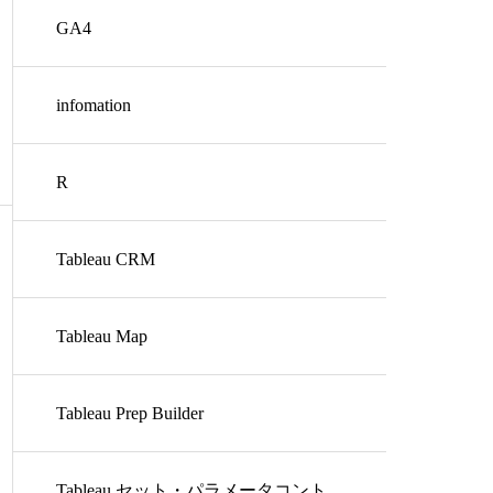
GA4
infomation
R
Tableau CRM
Tableau Map
Tableau Prep Builder
Tableau セット・パラメータコント