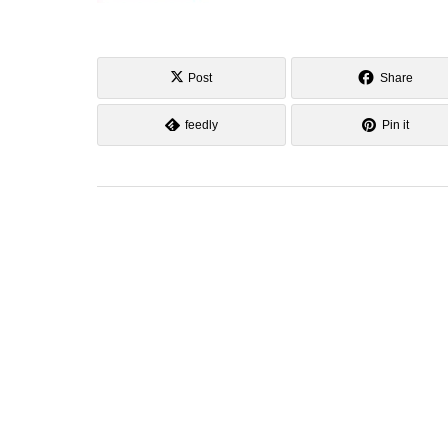
Post
Share
feedly
Pin it