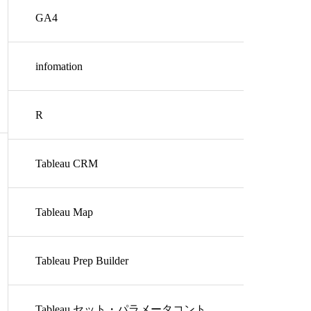
GA4
infomation
R
Tableau CRM
Tableau Map
Tableau Prep Builder
Tableau セット・パラメータコント