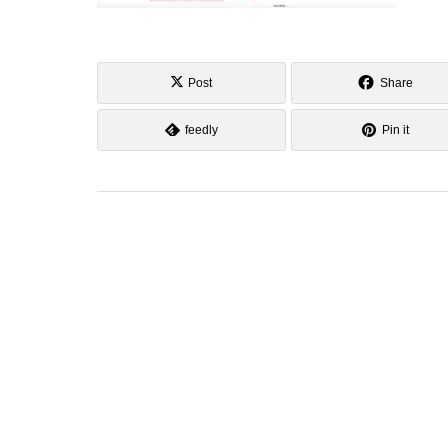
Post
Share
feedly
Pin it