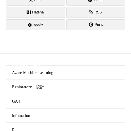
Post
Share
Hatena
RSS
feedly
Pin it
CATEGORY
Azure Machine Learning
Exploratory・統計
GA4
infomation
R