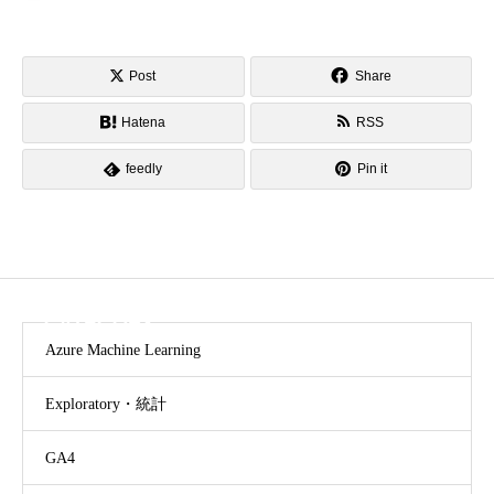
Post
Share
Hatena
RSS
feedly
Pin it
CATEGORY
Azure Machine Learning
Exploratory・統計
GA4