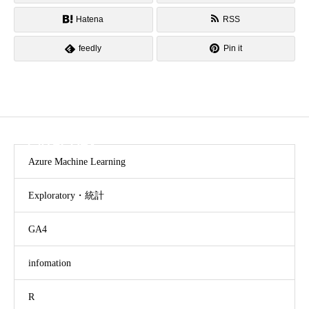
Hatena
RSS
feedly
Pin it
CATEGORY
Azure Machine Learning
Exploratory・統計
GA4
infomation
R