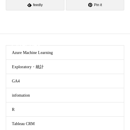
feedly
Pin it
CATEGORY
Azure Machine Learning
Exploratory・統計
GA4
infomation
R
Tableau CRM