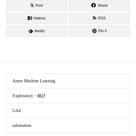
Post
Share
Hatena
RSS
feedly
Pin it
CATEGORY
Azure Machine Learning
Exploratory・統計
GA4
infomation