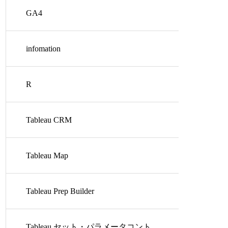
GA4
infomation
R
Tableau CRM
Tableau Map
Tableau Prep Builder
Tableau セット・パラメータコント