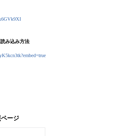
-rXx6GVk9XI
リ読み込み方法
-gyK5kcn3tk?embed=true
照ページ