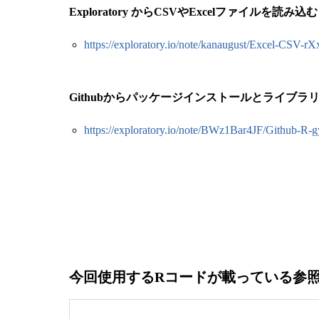
Exploratory からCSVやExcelファイルを読み込む
https://exploratory.io/note/kanaugust/Excel-CSV
Githubからパッケージインストールとライブラ
https://exploratory.io/note/BWz1Bar4JF/Github-R
今回使用するRコードが載っている参