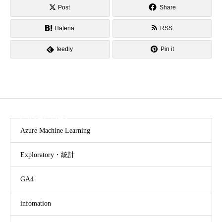
Post
Share
Hatena
RSS
feedly
Pin it
CATEGORY
Azure Machine Learning
Exploratory・統計
GA4
infomation