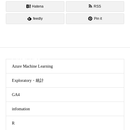
Hatena
RSS
feedly
Pin it
CATEGORY
Azure Machine Learning
Exploratory・統計
GA4
infomation
R