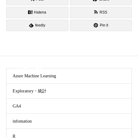
Hatena
RSS
feedly
Pin it
CATEGORY
Azure Machine Learning
Exploratory・統計
GA4
infomation
R