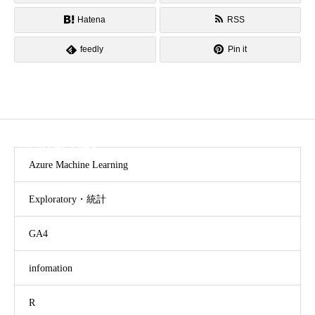
Hatena
RSS
feedly
Pin it
CATEGORY
Azure Machine Learning
Exploratory・統計
GA4
infomation
R