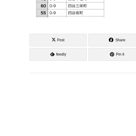
Post
Share
feedly
Pin it