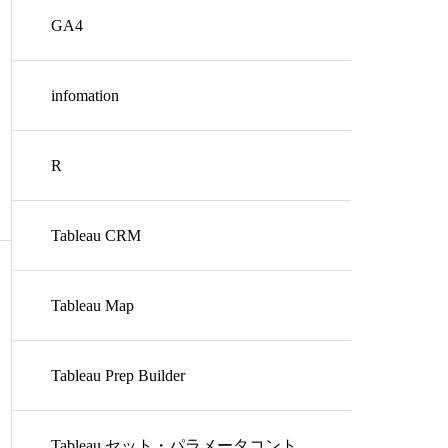
GA4
infomation
R
Tableau CRM
Tableau Map
Tableau Prep Builder
Tableau セット・パラメータコント