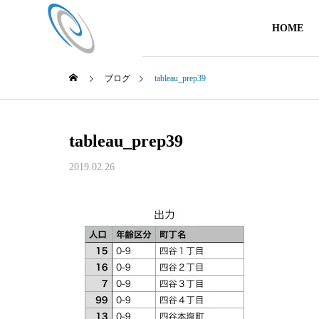
HOME
ブログ
tableau_prep39
tableau_prep39
2019.02.26