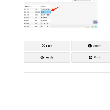
Post
Share
feedly
Pin it