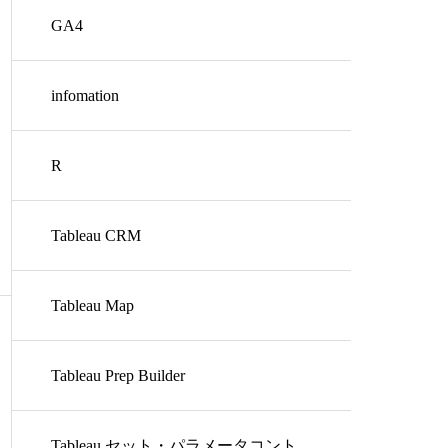
GA4
infomation
R
Tableau CRM
Tableau Map
Tableau Prep Builder
Tableau セット・パラメータコント