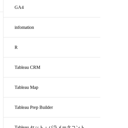
GA4
infomation
R
Tableau CRM
Tableau Map
Tableau Prep Builder
Tableau セット・パラメータコント