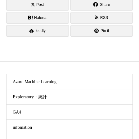
Post
Share
Hatena
RSS
feedly
Pin it
CATEGORY
Azure Machine Learning
Exploratory・統計
GA4
infomation