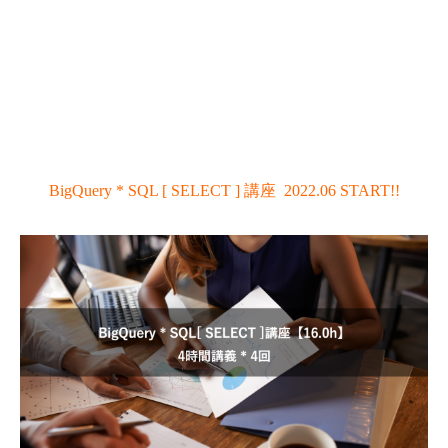
BigQuery * SQL [ SELECT ] 講座 2022.06 START!!