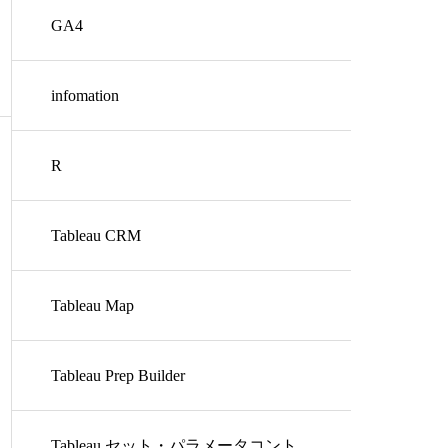
GA4
infomation
R
Tableau CRM
Tableau Map
Tableau Prep Builder
Tableau セット・パラメータコント