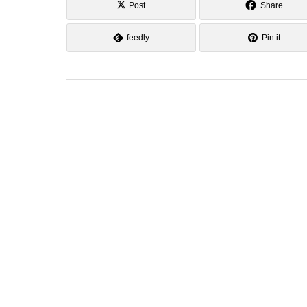
Post
Share
feedly
Pin it