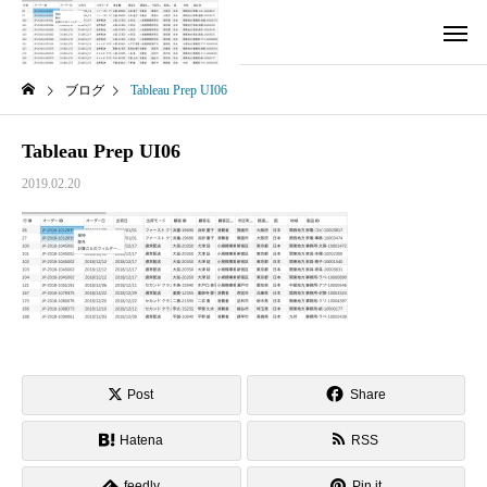
ブログ
Tableau Prep UI06
Tableau Prep UI06
2019.02.20
Post
Share
Hatena
RSS
feedly
Pin it